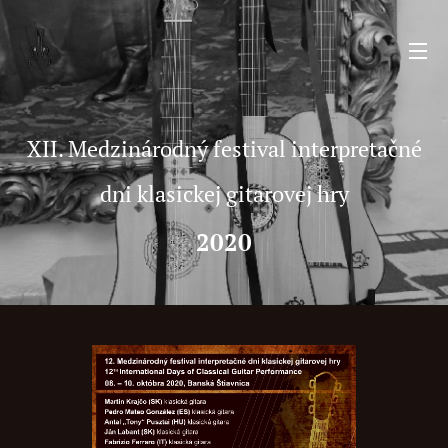
XII. Medzinárodný festival interpretačné
dni klasickej gitarovej hry
2020