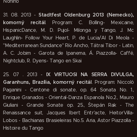
Nonino
Stadtfest Oldenburg 2013 (Nemecko),
31. 08. 2013 -
komorný recitál
. Program: C. Bolling- Mexicaine,
HispanicDance, M. D. Pujol- Milonga y Tango, J. Mc
Laughlin- Follow Your Heart, P. de Lucia/Al Di Meola -
"Mediterranean Sundance" Río Ancho, Tátrai Tibor - Latin,
A. C. Jobim - Garota de Ipanema, Á. Piazzolla- Caffé,
Nightclub, R. Dyens- Tango en Skaï
IX VIRTUOSI NA SERRA DIVULGA,
25. 07 . 2013 -
Garanhuns, Brazília, komorný recitál
. Program: Niccoló
Paganini - Centone di sonate, op. 64 Sonata No. 1.,
Enrique Granados - Oriental-Danza Espanola No.2., Mauro
Giuliani - Grande Sonate op. 25., Štepán Rak - The
Renaissance suit, Jacques Ibert Entr'acte, HeitorVilla-
Lobos - Bachianas Brasieleiras No.5. Aria, Astor Piazzolla -
Histoire du Tango