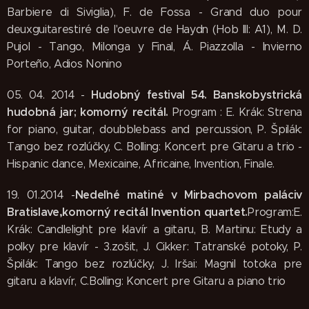
Barbiere di Siviglia), F. de Fossa - Grand duo pour
deuxguitarestiré de l'oeuvre de Haydn (Hob III: A1), M. D.
Pujol - Tango, Milonga y Final, Á. Piazzolla - Invierno
Porteño, Adios Nonino
Hudobný festival 54. Banskobystrická
05. 04. 2014 -
hudobná jar
; komorný recitál.
Program : E. Krák: Strena
for piano, guitar, doubblebass and percussion, P. Špilák:
Tango bez rozlúčky, C. Bolling: Koncert pre Gitaru a trio -
Hispanic dance, Mexicaine, Africaine, Invention, Finale.
Nedeľné matiné v Mirbachovom paláci
v
19. 01.2014 -
Bratislave,komorný recitál Invention quartet.
Program:E.
Krák: Candlelight pre klavír a gitaru, B. Martinu: Etudy a
polky pre klavír - 3.zošit, J. Cikker: Tatranské potoky, P.
Špilák: Tango bez rozlúčky, J. Iršai: Magnil totoka pre
gitaru a klavír, C.Bolling: Koncert pre Gitaru a piano trio