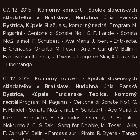
Komorný koncert - Spolok slovenských
07. 12. 2015 -
skladateľov v Bratislave, Hudobná únia Banská
Bystrica, Kúpele Sliač, a.s., komorný recitál
. Program: N.
Paganini - Centone di Sonate No.1, G. F. Händel - Sonata
No.2, a moll, F. Schubert - Ave Maria, J. Ibert - Entr-acte,
E. Granados- Oriental, M. Tesař - Aria, F. Carruli/V. Bellini -
Fantasia sur Il Pirata, R. Dyens - Tango en Skai, Á. Piazzolla
- Libertango
Komorný koncert - Spolok slovenských
06.12. 2015-
skladateľov v Bratislave, Hudobná únia Banská
Bystrica, Kúpele Turčianske Teplice, komorný
recitál.
Program: N. Paganini - Centone di Sonate No.1, G.
F. Händel - Sonata No.2, a moll, F. Schubert - Ave Maria, J.
Ibert - Entr-acte, E. Granados- Oriental, P. Buocik -
Nokturno č. 6., Š. Rak - Song for Debbie, M. Tesař - Aria,
F. Carruli/V. Bellini - Fantasia sur Il Pirata, R. Dyens - Tango