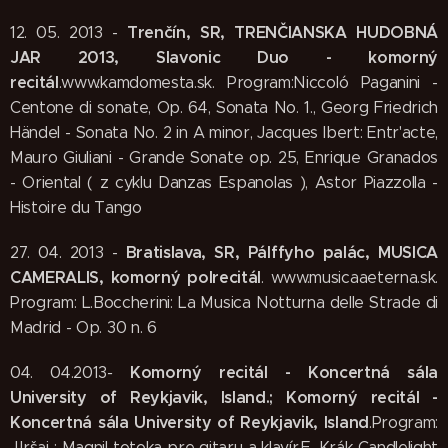
Trenčín, SR, TRENČIANSKA HUDOBNÁ
12. 05. 2013 -
JAR 2013, Slavonic Duo - komorný
recitál
.www.kamdomesta.sk. Program:Niccoló Paganini -
Centone di sonate, Op. 64, Sonata No. 1., Georg Friedrich
Händel - Sonata No. 2 in A minor, Jacques Ibert: Entr'acte,
Mauro Giuliani - Grande Sonate op. 25, Enrique Granados
- Oriental ( z cyklu Danzas Espanolas ), Astor Piazzolla -
Histoire du Tango
Bratislava, SR, Pálffyho palác, MUSICA
27. 04. 2013 -
CAMERALIS, komorný polrecitál
. www.musicaaeterna.sk.
Program: L.Boccherini: La Musica Notturna delle Strade di
Madrid - Op. 30 n. 6
Komorný recitál - Koncertná sála
04. 04.2013
-
University of Reykjavik, Island.
; Komorný recitál -
Koncertná sála University of Reykjavik, Island
.Program:
J.Iršai : Magnil totoka pre gitaru a klavír,E. Krák Candlelight