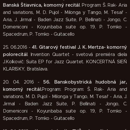
Banská Štiavnica, komorný recitál
. Program: Š. Rak- Aria
and variations, M. D. Pujol - Milonga y Tango, M. Tesař -
Aria, J. Jirmal - Baden Jazz Suite, P. Bellinati - Jongo, C.
Domeniconi - Koyunbaba suite op. 19, P. Tomko -
Spacedrum, P. Tomko - Guitacello
41. Gitarový festival J. K. Mertza- komorný
25. 06.2016 -
polorecitál
. Invention Quartet - svetová premiéra diela
J.Kolkovič: Suita EP for Jazz Quartet. KONCERTNÁ SIEŇ
KLARISKY, Bratislava.
56. Banskobystrická hudobná jar,
20. 04. 2016 -
komorný recitál.
Program: Program: Š. Rak- Aria and
variations, M. D. Pujol - Milonga y Tango, M. Tesař - Aria, J.
Jirmal - Baden Jazz Suite, P. Bellinati - Jongo, C.
Domeniconi - Koyunbaba suite op. 19, P. Tomko -
Spacedrum, P. Tomko - Guitacello