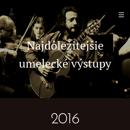
Najdôležitejšie
umelecké výstupy
2016