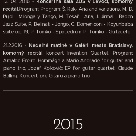
Koncertná sála ZUŠ v Levoči, komorný
13. 04 2016 -
recitál.
Program: Program: Š. Rak- Aria and variations, M. D.
Pujol - Milonga y Tango, M. Tesař - Aria, J. Jirmal - Baden
Jazz Suite, P. Bellinati - Jongo, C. Domeniconi - Koyunbaba
suite op. 19, P. Tomko - Spacedrum, P. Tomko - Guitacello
Nedeľné matiné v Galérii mesta Bratislavy,
21.2.2016 -
komorný recitál
, koncert Invention Quartet. Program:
Arnaldo Freire: Hommáge a Mario Andrade for guitar and
piano trio, Jozef Kolkovič: EP for guitar quartet, Claude
Bolling: Koncert pre Gitaru a piano trio.
2015