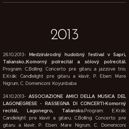
2013
Medzinárodný hudobný festival v Sapri,
26.10.2013
-
Taliansko.
;Komorný polrecitál a sólový polrecitál.
Program: C.Bolling: Concerto pre gitaru a jazzove trio,
E.Krák: Candlelight pre gitaru a klavír, P. Eben: Mare
Nigrum, C. Domeniconi: Koyunbaba
ASSOCIAZIONE AMICI DELLA MUSICA DEL
24.10.2013
-
LAGONEGRESE - RASSEGNA DI CONCERTI
-
Komorný
recitál, Lagonegro, Taliansko.
Program: E.Krák:
Candlelight pre klavír a gitaru, C.Bolling: Concerto pre
gitaru a klavír, P. Eben: Mare Nigrum, C. Domeniconi: