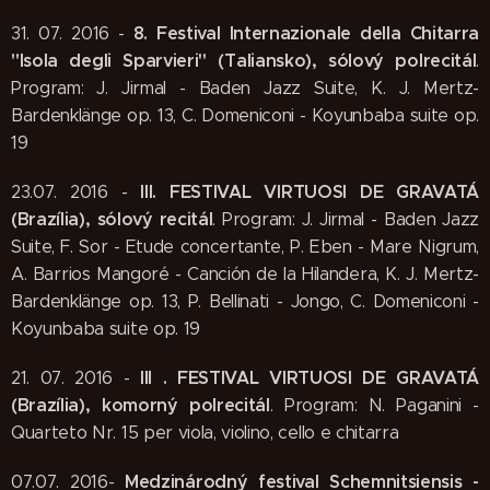
8. Festival Internazionale della Chitarra
31. 07. 2016 -
"Isola degli Sparvieri" (Taliansko), sólový polrecitál
.
Program: J. Jirmal - Baden Jazz Suite, K. J. Mertz-
Bardenklänge op. 13, C. Domeniconi - Koyunbaba suite op.
19
III. FESTIVAL VIRTUOSI DE GRAVATÁ
23.07. 2016 -
(Brazília), sólový recitál
. Program: J. Jirmal - Baden Jazz
Suite, F. Sor - Etude concertante, P. Eben - Mare Nigrum,
A. Barrios Mangoré - Canción de la Hilandera, K. J. Mertz-
Bardenklänge op. 13, P. Bellinati - Jongo, C. Domeniconi -
Koyunbaba suite op. 19
III . FESTIVAL VIRTUOSI DE GRAVATÁ
21. 07. 2016 -
(Brazília), komorný polrecitál
. Program: N. Paganini -
Quarteto Nr. 15 per viola, violino, cello e chitarra
Medzinárodný festival Schemnitsiensis -
07.07. 2016-