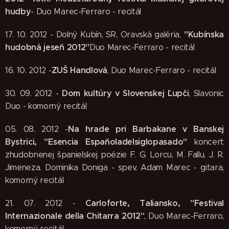
hudby
- Duo Marec-Ferraro - recitál
"Kubínska
17. 10. 2012 - Dolný Kubín, SR, Oravská galéria,
hudobná jeseň 2012"
Duo Marec-Ferraro - recitál
ZUŠ Handlová
16. 10. 2012 -
, Duo Marec-Ferraro - recitál
Dom kultúry v Slovenskej Ľupči
30. 09. 2012 -
, Slavonic
Duo - komorný recitál
Na hrade pri Barbakane v Banskej
05. 08. 2012 -
Bystrici, "Esencia Espaňoladelsiglopasado"
koncert
zhudobnenej španielskej poézie F. G. Lorcu, M. Fallu, J. R.
Jimeneza. Dominika Doniga - spev, Adam Marec - gitara,
komorný recitál
Carloforte, Taliansko, "Festival
21. 07. 2012 -
Internazionale della Chitarra 2012"
, Duo Marec-Ferraro,
komorný recitál