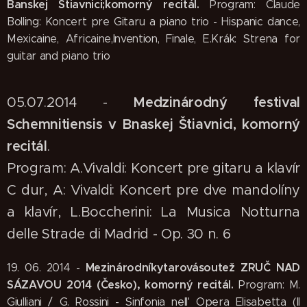
Banskej Štiavnici
;komorný recitál.
Program: Claude
Bolling: Koncert pre Gitaru a piano trio - Hispanic dance,
Mexicaine, Africaine,Invention, Finale, E.Krák: Strena for
guitar and piano trio
05.07.2014 -
Medzinárodný festival
Schemnitiensis v Bnaskej Štiavnici
, komorný
recitál
.
Program: A.Vivaldi: Koncert pre gitaru a klavír
C dur, A: Vivaldi: Koncert pre dve mandolíny
a klavír, L.Boccherini: La Musica Notturna
delle Strade di Madrid - Op. 30 n. 6
Mezinárodníkytarovásoutež ZRUČ NAD
19. 06. 2014 -
SÁZAVOU 2014 (Česko), komorný recitál.
Program: M.
Giulliani / G. Rossini - Sinfonia nell' Opera Elisabetta (Il