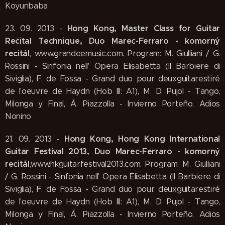
Koyunbaba
Hong Kong, Master Class for Guitar
23. 09. 2013 -
Recital Technique, Duo Marec-Ferraro - komorný
recitál
, www.grandeemusic.com. Program: M. Giulliani / G.
Rossini - Sinfonia nell' Opera Elisabetta (Il Barbiere di
Siviglia), F. de Fossa - Grand duo pour deuxguitarestiré
de l'oeuvre de Haydn (Hob III: A1), M. D. Pujol - Tango,
Milonga y Final, Á. Piazzolla - Invierno Porteño, Adios
Nonino
Hong Kong, Hong Kong International
21. 09. 2013 -
Guitar Festival 2013, Duo Marec-Ferraro - komorný
recitál
,www.hkguitarfestival2013.com. Program: M. Giulliani
/ G. Rossini - Sinfonia nell' Opera Elisabetta (Il Barbiere di
Siviglia), F. de Fossa - Grand duo pour deuxguitarestiré
de l'oeuvre de Haydn (Hob III: A1), M. D. Pujol - Tango,
Milonga y Final, Á. Piazzolla - Invierno Porteño, Adios