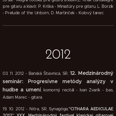
pre gitaru a klavír, P. Krška - Miniatúry pre gitaru, L. Borzík
- Prelude of the Unborn, D. Martinček - Kolový tanec
2012
12. Medzinárodný
03. 11. 2012 - Banská Štiavnica, SR,
seminár: Progresívne metódy analýzy v
hudbe a umení
, komorný recitál - Ivan Zvarík - bas,
Adam Marec - gitara
"CITHARA AEDICULAE
19. 10. 2012 - Nitra, SR, Synagóga,
2012" XXX. Medzinárodný festival klasickej gitarovej