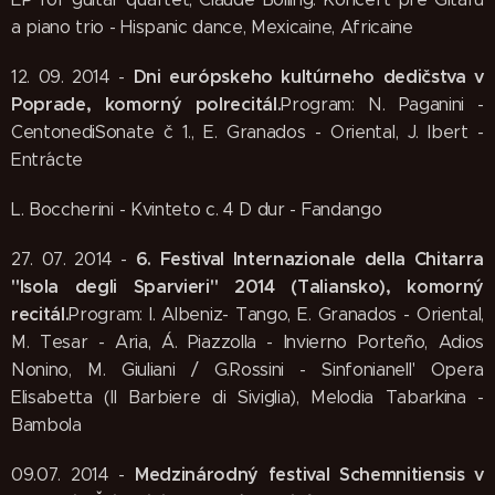
a piano trio - Hispanic dance, Mexicaine, Africaine
Dni európskeho kultúrneho dedičstva v
12. 09. 2014 -
Poprade, komorný polrecitál.
Program: N. Paganini -
CentonediSonate č 1., E. Granados - Oriental, J. Ibert -
Entr´acte
L. Boccherini - Kvinteto c. 4 D dur - Fandango
6. Festival Internazionale della Chitarra
27. 07. 2014 -
"Isola degli Sparvieri" 2014 (Taliansko), komorný
recitál.
Program: I. Albeniz- Tango, E. Granados - Oriental,
M. Tesar - Aria, Á. Piazzolla - Invierno Porteño, Adios
Nonino, M. Giuliani / G.Rossini - Sinfonianell' Opera
Elisabetta (Il Barbiere di Siviglia), Melodia Tabarkina -
Bambola
Medzinárodný
festival Schemnitiensis v
09.07. 2014 -