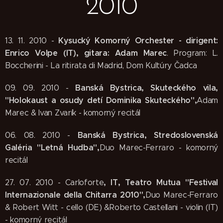
2010
Kysucký Komorný Orchester - dirigent:
13. 11. 2010 -
Enrico Volpe (IT), gitara: Adam Marec
. Program: L.
Boccherini - La ritirata di Madrid, Dom Kultúry Čadca
Banská Bystrica, Skuteckého vila,
09. 09. 2010 -
"Holokaust a osudy detí Dominika Skuteckého",
Adam
Marec & Ivan Zvarík - komorný recitál
Banská Bystrica, Stredoslovenská
06. 08. 2010 -
Galéria "Letná Hudba",
Duo Marec-Ferraro - komorný
recitál
, IT, Teatro Mutua "Festival
27. 07. 2010 - Carloforte
Internazionale della Chitarra 2010",
Duo Marec-Ferraro
& Robert Witt - cello (DE) &Roberto Castellani - violin (IT)
- komorný recitál