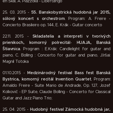
en Skai, Á. Piazzolla - Libertango
55. Banskobystrická hudobná jar 2015,
25. 03. 2015 -
sólový koncert s orchestrom
. Program: A. Freire -
Concierto Brasileiro op. 144, E. Krák - Guitar concerto
Skladatelia a interpreti v tvorivých
22.11. 2015 -
prienikoch, komorný polrecitál
HUAJA, Banská
-
Štiavnica
. Program : E.Krák: Candlelight for guitar and
piano, C. Bolling : Concerto for guitar and piano, J.Iršai:
Magnil Totoka
Medzinárodný festival Bass fest Banská
01.10.2015 -
Bystrica
, komorný recitál Invention Quartet
, Program:
Arnaldo Freire - Suite Mario de Andrade, Op. 127, Jozef
Kolkovič - EP Suite, Claude Bolling - Concerto for Classical
Guitar and Jazz Piano Trio;
Hudobný festival Zámocká hudobná jar,
25. 04. 2015 -