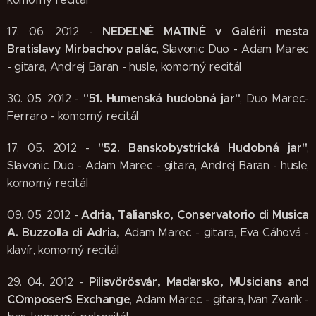
NEDEĽNÉ MATINÉ v Galérii mesta
17. 06. 2012 -
Bratislavy Mirbachov palác
, Slavonic Duo - Adam Marec
- gitara, Andrej Baran - husle, komorný recitál
"51. Humenská hudobná jar"
30. 05. 2012 -
, Duo Marec-
Ferraro - komorný recitál
"52. Banskobystrická Hudobná jar"
17. 05. 2012 -
,
Slavonic Duo - Adam Marec - gitara, Andrej Baran - husle,
komorný recitál
Adria, Taliansko, Conservatorio di Musica
09. 05. 2012 -
A. Buzzolla di Adria,
Adam Marec - gitara, Eva Cáhová -
klavír, komorný recitál
Pilisvörösvár, Maďarsko, MUsicians and
29. 04. 2012 -
COmposerS Exchange
, Adam Marec - gitara, Ivan Zvarík -