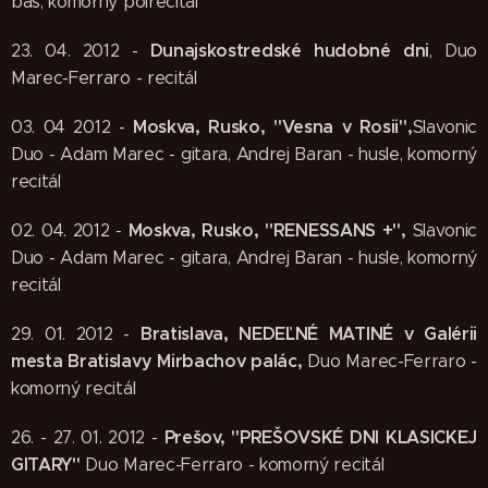
bas, komorný polrecitál
Dunajskostredské hudobné dni
23. 04. 2012 -
, Duo
Marec-Ferraro - recitál
Moskva, Rusko, "Vesna v Rosii",
03. 04 2012 -
Slavonic
Duo - Adam Marec - gitara, Andrej Baran - husle, komorný
recitál
Moskva, Rusko, "RENESSANS +",
02. 04. 2012 -
Slavonic
Duo - Adam Marec - gitara, Andrej Baran - husle, komorný
recitál
Bratislava, NEDEĽNÉ MATINÉ v Galérii
29. 01. 2012 -
mesta Bratislavy Mirbachov palác,
Duo Marec-Ferraro -
komorný recitál
Prešov, "PREŠOVSKÉ DNI KLASICKEJ
26. - 27. 01. 2012 -
GITARY"
Duo Marec-Ferraro - komorný recitál