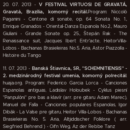
V FESTIVAL VIRTUOSI DE GRAVATÁ,
20. 07. 2013 -
Gravatá, Brazília, komorný recitál.
Program: Niccoló
Paganini - Centone di sonate, op. 64 Sonata No. 1.,
Enrique Granados - Oriental-Danza Espanola No.2., Mauro
Giuliani - Grande Sonate op. 25., Štepán Rak - The
Renaissance suit, Jacques Ibert Entr'acte, HeitorVilla-
Lobos - Bachianas Brasieleiras No.5. Aria, Astor Piazzolla -
Histoire du Tango
Banská Štiavnica, SR, "SCHEMNITIENSIS" -
11. 07. 2013 -
2. medzinárodný festival umenia, komorný polrecitál
.
huaja.org. Program: Federico Garcia Lorca - Canciones
Espanolas antiguas, Ladislav Holoubek - Cyklus piesní
"Panpulóni" pre bas a klavír (arr. pre gitaru Adam Marec),
Manuel de Falla - Canciones populares Espanolas, Igor
Dibák - La Valse pre gitaru, Heitor Villa-Lobos - Bachianas
Brasieleiras No. 5. Aria, Altjiddischer Folklore ( arr.
Siegfried Behrend ) - Oifn Weg, Az der Rebbe Tanz