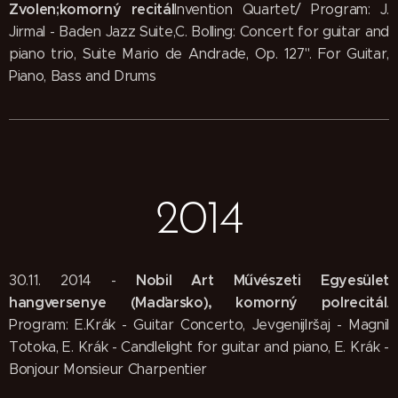
Zvolen
;komorný recitál
Invention Quartet/ Program: J.
Jirmal - Baden Jazz Suite,C. Bolling: Concert for guitar and
piano trio, Suite Mario de Andrade, Op. 127". For Guitar,
Piano, Bass and Drums
2014
Nobil Art Művészeti Egyesület
30.11. 2014 -
hangversenye (Maďarsko), komorný polrecitál
.
Program: E.Krák - Guitar Concerto, JevgenijIršaj - Magnil
Totoka, E. Krák - Candlelight for guitar and piano, E. Krák -
Bonjour Monsieur Charpentier