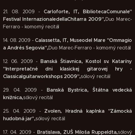
Carloforte, IT, BibliotecaComunale"
21. 08. 2009 -
Festival InternazionaledellaChitarra 2009",
Duo Marec-
Ferraro - komorný recitál
Calassetta, IT, Museodel Mare "Ommagio
14. 08. 2009 -
a Andrés Segovia",
Duo Marec-Ferraro - komorný recitál
Banská Štiavnica, Kostol sv. Kataríny
12. 06. 2009 -
"Interpretačné dni klasickej gitarovej hry -
Classicalguitarworkshops 2009",
sólový recitál
Banská Bystrica, Štátna vedecká
29. 04. 2009 -
knižnica,
sólový recitál
Zvolen, Hradná kaplnka "Zámocká
25. 04. 2009 -
hudobná jar",
sólový recitál
Bratislava, ZUŠ Miloša Ruppeldta,
17. 04. 2009 -
sólový