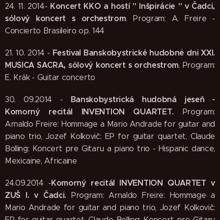
Koncert KKO a hostí " Inšpirácie " v Čadci,
24. 11. 2014-
sólový koncert s orchestrom
. Program: A. Freire -
Concierto Brasileiro op. 144
Festival Banskobystrické hudobné dni XXI.
21. 10. 2014 -
MUSICA SACRA, sólový koncert s orchestrom
. Program:
E. Krák - Guitar concerto
Banskobystrická hudobná jeseň -
30. 09.2014 -
Komorný recitál INVENTION QUARTET.
Program:
Arnaldo Freire: Hommage a Mario Andrade for guitar and
piano trio, Jozef Kolkovič: EP for guitar quartet, Claude
Bolling: Koncert pre Gitaru a piano trio - Hispanic dance,
Mexicaine, Africaine
Komorný recitál INVENTION QUARTET v
24.09.2014 -
ZUŠ I. v Čadci.
Program: Arnaldo Freire: Hommage a
Mario Andrade for guitar and piano trio, Jozef Kolkovič:
EP for guitar quartet, Claude Bolling: Koncert pre Gitaru