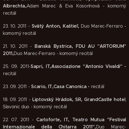
Albrechta,
Adam Marec & Eva Kosorínová - komorný
recitál
Svätý Anton, Kaštieľ,
23. 10. 2011 -
Duo Marec-Ferraro -
komorný recitál
Banská Bystrica, FDU AU "ARTORIUM"
21. 10. 2011 -
2011,
Duo Marec-Ferraro - komorný recitál
Sapri, IT,Associazione "Antonio Vivaldi" -
25. 09. 2011-
recitál
Scario, IT,Casa Canonica -
23. 09. 2011 -
recitál
Liptovský Hrádok, SR, GrandCastle hotel
18. 09. 2011 -
,
Slavonic duo - komorný recitál
Carloforte, IT, Teatro Mutua "Festival
22. 07. 2011 -
Internazionale della Chitarra 2011",
Duo Marec-