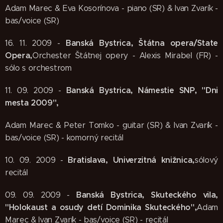
Adam Marec & Eva Kosorínova - piano (SR) & Ivan Zvarík -
bas/voice (SR)
Banská Bystrica, Štátna opera/State
16. 11. 2009 -
Opera,
Orchester Štátnej opery - Alexis Mirabel (FR) -
sólo s orchestrom
Banská Bystrica, Námestie SNP, "Dni
11. 09. 2009 -
mesta 2009",
Adam Marec & Peter Tomko - guitar (SR) & Ivan Zvarík -
bas/voice (SR) - komorný recitál
Bratislava, Univerzitná knižnica,
10. 09. 2009 -
sólový
recitál
Banská Bystrica, Skuteckého vila,
09. 09. 2009 -
"Holokaust a osudy detí Dominika Skuteckého",
Adam
Marec & Ivan Zvarík - bas/voice (SR) - recitál