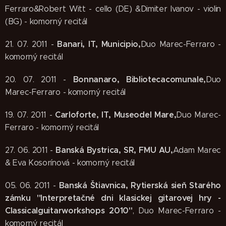
Ferraro&Robert Witt - cello (DE) &Dimiter Ivanov - violin
(BG) - komorný recitál
Banari, IT, Municipio,
21. 07. 2011 -
Duo Marec-Ferraro -
komorný recitál
Bonnanaro, Bibliotecacomunale,
20. 07. 2011 -
Duo
Marec-Ferraro - komorný recitál
Carloforte, IT, Museodel Mare,
19. 07. 2011 -
Duo Marec-
Ferraro - komorný recitál
Banská Bystrica, SR, FMU AU,
27. 06. 2011 -
Adam Marec
& Eva Kosorínová - komorný recitál
Banská Štiavnica, Rytierská sieň Starého
05. 06. 2011 -
zámku "Interpretačné dni klasickej gitarovej hry -
Classicalguitarworkshops 2010"
, Duo Marec-Ferraro -
komorný recitál