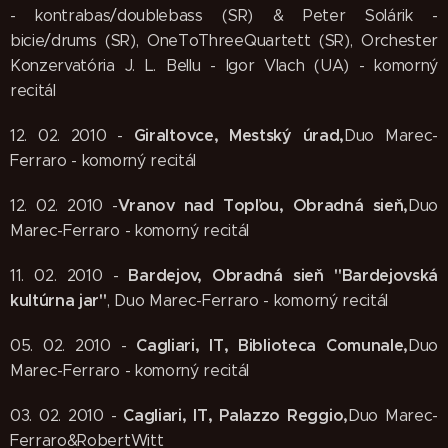
- kontrabas/doublebass (SR) & Peter Solárik -
bicie/drums (SR), OneToThreeQuartett (SR), Orchester
Konzervatória J. L. Bellu - Igor Vlach (UA) - komorný
recitál
Giraltovce, Mestský úrad,
12. 02. 2010 -
Duo Marec-
Ferraro - komorný recitál
Vranov nad Topľou, Obradná sieň,
12. 02. 2010 -
Duo
Marec-Ferraro - komorný recitál
Bardejov, Obradná sieň "Bardejovská
11. 02. 2010 -
kultúrna jar"
, Duo Marec-Ferraro - komorný recitál
Cagliari, IT, Biblioteca Comunale,
05. 02. 2010 -
Duo
Marec-Ferraro - komorný recitál
Cagliari, IT, Palazzo Reggio,
03. 02. 2010 -
Duo Marec-
Ferraro&RobertWitt