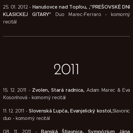
Hanušovce nad Topľou, ,"PREŠOVSKÉ DNI
25. 01. 2012 -
KLASICKEJ GITARY"
Duo Marec-Ferraro - komorný
recitál
2011
Zvolen, Stará radnica,
15. 12. 2011 -
Adam Marec & Eva
Kosorínová - komorný recitál
Slovenská Ľupča, Evanjelický kostol,
11. 12. 2011 -
Slavonic
duo - komorný recitál
Banská Štiavnica, Sympózium Jána
08. 11. 2011 -