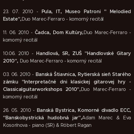
Pula, IT, Museo Patroni " Melodied
23. 07. 2010 -
´Estate",
Duo Marec-Ferraro - komorný recitál
Čadca, Dom Kultúry,
11. 06. 2010 -
Duo Marec-Ferraro -
komorný recitál
Handlová, SR, ZUŠ "Handlovské Gitary
10.06. 2010 -
2010",
Duo Marec-Ferraro - komorný recitál
Banská Štiavnica, Rytierská sieň Starého
03. 06. 2010 -
zámku "Interpretačné dni klasickej gitarovej hry -
Classicalguitarworkshops 2010",
Duo Marec-Ferraro -
komorný recitál
Banská Bystrica, Komorné divadlo ECC,
26. 05. 2010 -
"Banskobystrická hudobná jar",
Adam Marec & Eva
Kosorínova - piano (SR) & Róbert Ragan